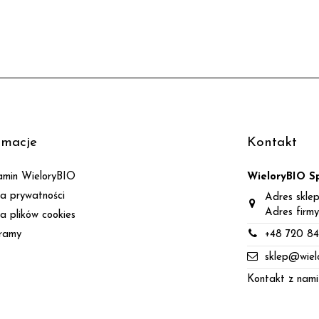
rmacje
Kontakt
amin WieloryBIO
WieloryBIO Sp
ka prywatności
Adres sklep
Adres firmy
ka plików cookies
ramy
+48 720 84
sklep@wielo
Kontakt z nami