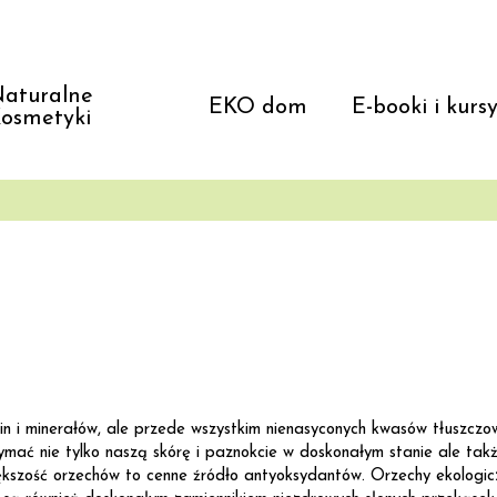
aturalne
EKO dom
E-booki i kurs
osmetyki
in i minerałów, ale przede wszystkim nienasyconych kwasów tłuszcz
ać nie tylko naszą skórę i paznokcie w doskonałym stanie ale takż
iększość orzechów to cenne źródło antyoksydantów. Orzechy ekologic