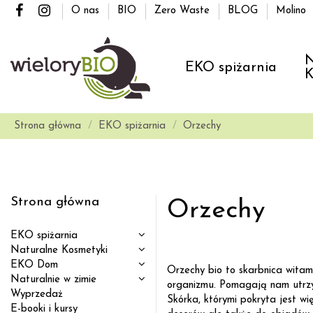
O nas
BIO
Zero Waste
BLOG
Molino
N
EKO spiżarnia
K
Strona główna
EKO spiżarnia
Orzechy
Strona główna
Orzechy
EKO spiżarnia
Naturalne Kosmetyki
EKO Dom
Orzechy bio to skarbnica witam
Naturalnie w zimie
organizmu. Pomagają nam utrzym
Wyprzedaż
Skórka, którymi pokryta jest w
E-booki i kursy