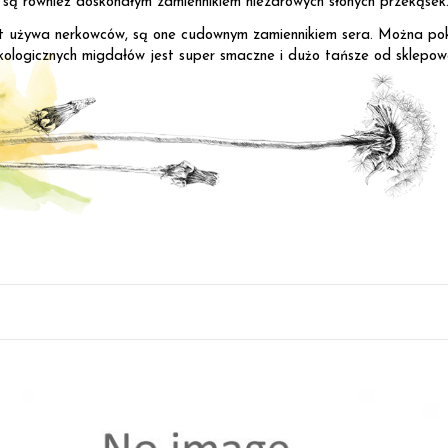
są również doskonałym zamiennikiem niezdrowych słonych przekąsek
st używa nerkowców, są one cudownym zamiennikiem sera. Można poku
kologicznych migdałów jest super smaczne i dużo tańsze od sklepo