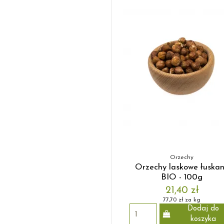
Orzechy
Orzechy laskowe łuska
BIO - 100g
21,40 zł
77,70 zł za kg
Dodaj do
koszyka