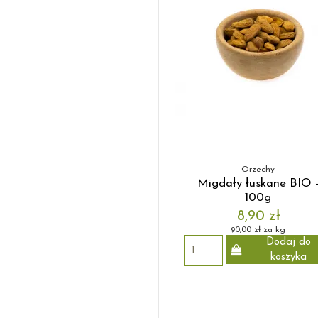
Orzechy
Migdały łuskane BIO 
100g
8,90 zł
90,00 zł za kg
Dodaj do
koszyka