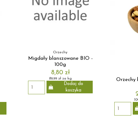
Orzechy
Migdały blanszowane BIO -
100g
8,80 zł
89,99 zł za kg
-
Orzechy b
Dodaj do
koszyka
10