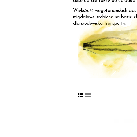
deserów ale także do obiadów, 
Większość wegetariańskich cia
migdałowe zrobione na bazie e
dla środowiska transportu.