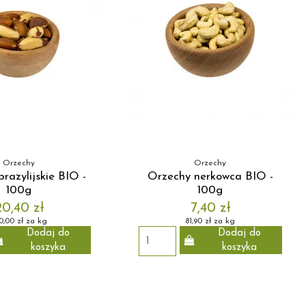
Orzechy
Orzechy
razylijskie BIO -
Orzechy nerkowca BIO -
100g
100g
20,40 zł
7,40 zł
0,00 zł za kg
81,90 zł za kg
Dodaj do
Dodaj do
koszyka
koszyka