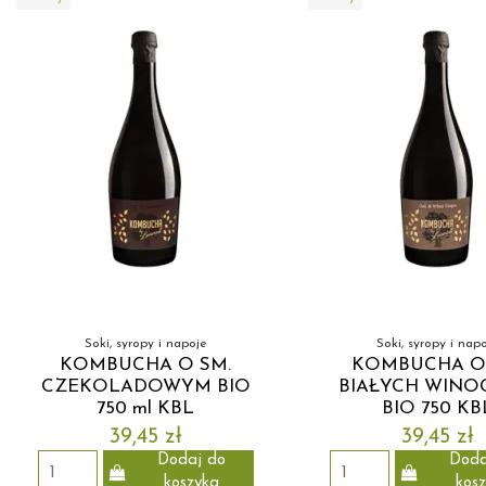
Soki, syropy i napoje
Soki, syropy i nap
KOMBUCHA O SM.
KOMBUCHA O
CZEKOLADOWYM BIO
BIAŁYCH WIN
750 ml KBL
BIO 750 KB
39,45 zł
39,45 zł
Dodaj do
Doda
koszyka
kos