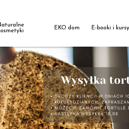
aturalne
EKO dom
E-booki i kurs
osmetyki