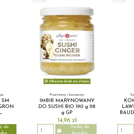
Obecnie brak na stanie
oje
Przetwory i konserwy
So
 SM.
IMBIR MARYNOWANY
KOM
OGRON
DO SUSHI BIO 190 g 118
LAW
L
g GP
BAUD
14,96 zł
j do
Dodaj do
zyka
koszyka