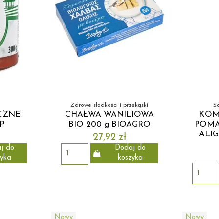
Zdrowe słodkości i przekąski
So
CZNE
CHAŁWA WANILIOWA
KOM
BP
BIO 200 g BIOAGRO
POMA
ALIG
27,92 zł
j do
Dodaj do
zyka
koszyka
Nowy
Nowy