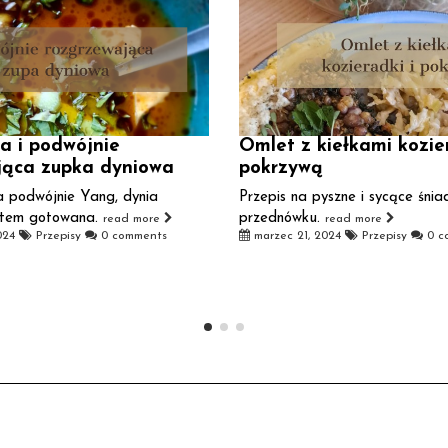
a i podwójnie
Omlet z kiełkami kozier
jąca zupka dyniowa
pokrzywą
 podwójnie Yang, dynia
Przepis na pyszne i sycące śnia
otem gotowana.
przednówku.
read more
read more
024
Przepisy
0 comments
marzec 21, 2024
Przepisy
0 c