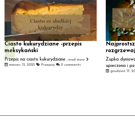
Ciasto kukurydziane -przepis
Najprostsz
meksykański
rozgrzewa
Przepis na ciasto kukurydziane.
Zupka dyniowa
read more
marzec 13, 2025
Przepisy
0 comments
upieczona i p
grudzień 17, 2