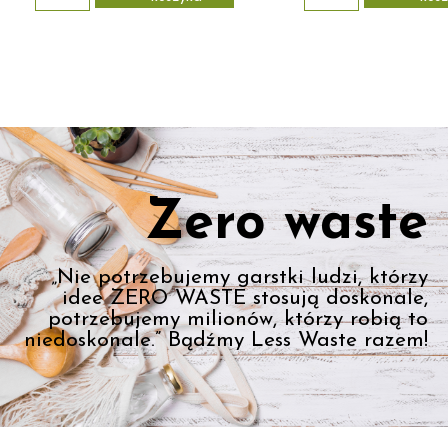
Zero waste
„Nie potrzebujemy garstki ludzi, którzy
idee ZERO WASTE stosują doskonale,
potrzebujemy milionów, którzy robią to
niedoskonale.” Bądźmy Less Waste razem!