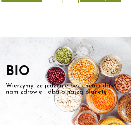
BIO
Wierzymy, że jedzenie bez chemii daje
nam zdrowie i dba o naszą planetę