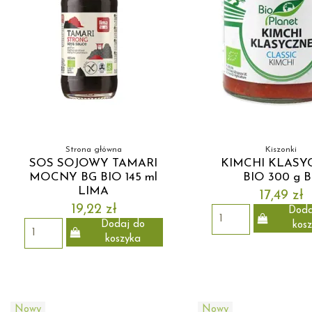
Strona główna
Kiszonki
SOS SOJOWY TAMARI
KIMCHI KLASY
MOCNY BG BIO 145 ml
BIO 300 g 
LIMA
17,49 zł
19,22 zł
Doda
Dodaj do
kos
koszyka
Nowy
Nowy