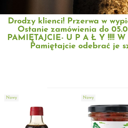
Drodzy klienci! Przerwa w wypi
Ostanie zamówienia do 05.0
PAMIĘTAJCIE- U P A Ł Y !!!! W t
Pamiętajcie odebrać je s
Nowy
Nowy