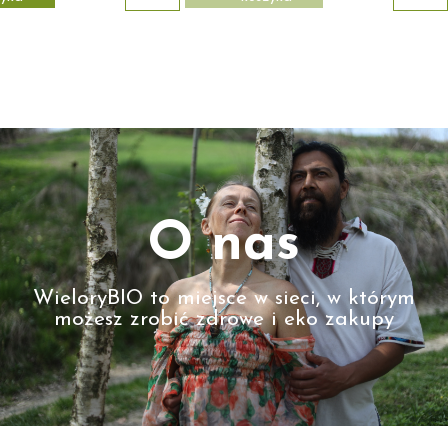
O nas
WieloryBIO to miejsce w sieci, w którym
możesz zrobić zdrowe i eko zakupy