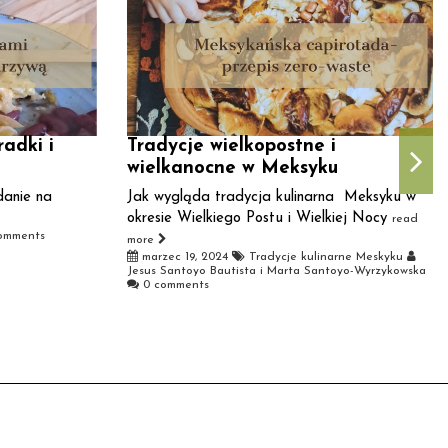
adki i
Tradycje wielkopostne i
wielkanocne w Meksyku
danie na
Jak wygląda tradycja kulinarna Meksyku w
okresie Wielkiego Postu i Wielkiej Nocy
read
omments
more
marzec 19, 2024
Tradycje kulinarne Meskyku
Jesus Santoyo Bautista i Marta Santoyo-Wyrzykowska
0 comments