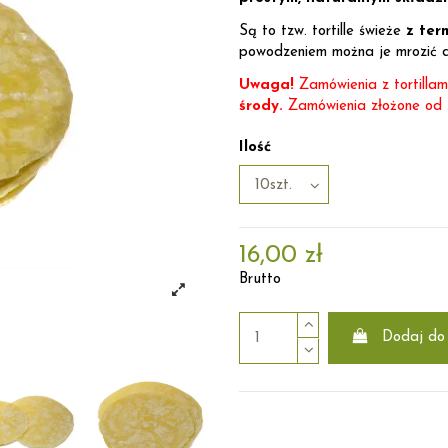
Są to tzw. tortille świeże
z ter
powodzeniem można je mrozić d
Uwaga!
Zamówienia z tortillam
środy.
Zamówienia złożone od ś
Ilość
16,00 zł
Brutto
Dodaj do