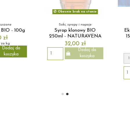
stanie
poje
Tortille 🌮
 BIO
Eko tortilla kukurydziana
Melis
RAVENA
15cm średnicy - Tortillas
Molino
10,30 zł
aj do
zyka
10szt.
Dodaj do
koszyka