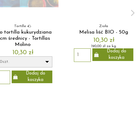
Zioła
Zdrowe słodkości i przekąski
a liść BIO - 50g
Czekolada creamy z
migdałami i solą bez
10,30 zł
cukru BIO 40g - COCOA
190,00 zł za kg
Dodaj do
15,25 zł
koszyka
Dodaj do
koszyka