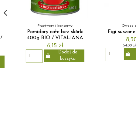
Obecnie brak na 
Owoce suszone
Soki, syropy i na
Figi suszone BIO - 100g
Syrop klonowy
250ml - NATU
8,30 zł
32,00 zł
54,00 zł za kg
Dodaj do
Dod
koszyka
kos