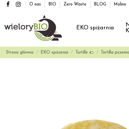
O nas
BIO
Zero Waste
BLOG
Molino
N
EKO spiżarnia
K
Strona główna
EKO spiżarnia
Tortille 🌮
Tortilla pszenn