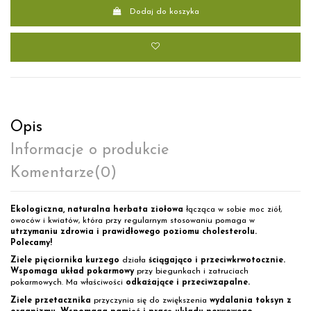
Dodaj do koszyka
Opis
Informacje o produkcie
Komentarze
(0)
Ekologiczna, naturalna herbata ziołowa
łącząca w sobie moc ziół,
owoców i kwiatów, która przy regularnym stosowaniu pomaga w
utrzymaniu zdrowia i prawidłowego poziomu cholesterolu.
Polecamy!
Ziele pięciornika kurzego
działa
ściągająco i przeciwkrwotocznie.
Wspomaga układ pokarmowy
przy biegunkach i zatruciach
pokarmowych. Ma właściwości
odkażające i przeciwzapalne.
Ziele przetacznika
przyczynia się do zwiększenia
wydalania toksyn z