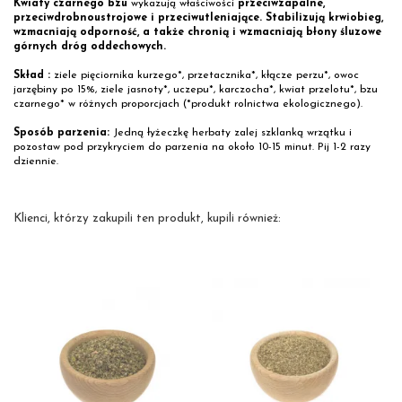
Kwiaty czarnego bzu
wykazują właściwości
przeciwzapalne,
przeciwdrobnoustrojowe i przeciwutleniające. Stabilizują krwiobieg,
wzmacniają odporność, a także chronią i wzmacniają błony śluzowe
górnych dróg oddechowych.
Skład :
ziele pięciornika kurzego*, przetacznika*, kłącze perzu*, owoc
jarzębiny po 15%, ziele jasnoty*, uczepu*, karczocha*, kwiat przelotu*, bzu
czarnego* w różnych proporcjach (*produkt rolnictwa ekologicznego).
Sposób parzenia:
Jedną łyżeczkę herbaty zalej szklanką wrzątku i
pozostaw pod przykryciem do parzenia na około 10-15 minut. Pij 1-2 razy
dziennie.
Klienci, którzy zakupili ten produkt, kupili również: