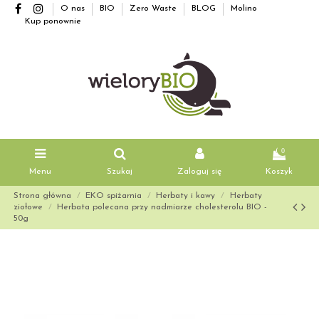
O nas
BIO
Zero Waste
BLOG
Molino
Kup ponownie
0
Menu
Szukaj
Zaloguj się
Koszyk
Strona główna
EKO spiżarnia
Herbaty i kawy
Herbaty
ziołowe
Herbata polecana przy nadmiarze cholesterolu BIO -
50g