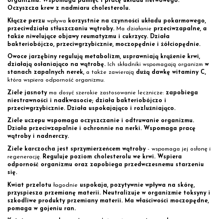
organizmu. Wspomaga pamięć i pracę układu nerwowego.
Oczyszcza krew z nadmiaru cholesterolu.
Kłącze perzu
wpływa
korzystnie na czynności układu pokarmowego,
przeciwdziała stłuszczaniu wątroby.
Ma działanie
przeciwzapalne, a
także niwelujące objawy reumatyzmu i cukrzycy. Działa
bakteriobójczo, przeciwgrzybicznie, moczopędnie i żółciopędnie.
Owoce jarzębiny regulują metabolizm, usprawniają krążenie krwi,
działają osłaniająco na wątrobę.
Ich składniki wspomagają organizm
w
stanach zapalnych nerek,
a także zawierają
dużą dawkę witaminy C,
która wspiera odporność organizmu.
Ziele jasnoty
ma dosyć szerokie zastosowanie lecznicze:
zapobiega
niestrawności i nadkwasocie; działa bakteriobójczo i
przeciwgrzybicznie. Działa uspokajająco i rozluźniająco.
Ziele uczepu wspomaga oczyszczanie i odtruwanie organizmu.
Działa przeciwzapalnie i ochronnie na nerki. Wspomaga pracę
wątroby i nadnerczy.
Ziele karczocha jest sprzymierzeńcem wątroby
- wspomaga jej osłonę i
regenerację.
Reguluje poziom cholesterolu we krwi. Wspiera
odporność organizmu oraz zapobiega przedwczesnemu starzeniu
się.
Kwiat przelotu
łagodnie
uspokaja, pozytywnie wpływa na skórę,
przyspiesza przemianę materii. Neutralizuje w organizmie toksyny i
szkodliwe produkty przemiany materii. Ma właściwości moczopędne,
pomaga w gojeniu ran.