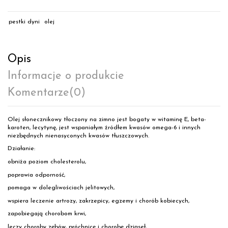
pestki dyni
olej
Opis
Informacje o produkcie
Komentarze
(0)
Olej słonecznikowy tłoczony na zimno jest bogaty w witaminę E, beta-
karoten, lecytynę, jest wspaniałym źródłem kwasów omega-6 i innych
niezbędnych nienasyconych kwasów tłuszczowych.
Działanie:
obniża poziom cholesterolu,
poprawia odporność,
pomaga w dolegliwościach jelitowych,
wspiera leczenie artrozy, zakrzepicy, egzemy i chorób kobiecych,
zapobiegają chorobom krwi,
leczy choroby zębów, próchnicę i chorobę dziąseł,