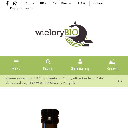
O nas
BIO
Zero Waste
BLOG
Molino
Kup ponownie
0
Menu
Szukaj
Zaloguj się
Koszyk
Strona główna
EKO spiżarnia
Oleje, oliwy i octy
Olej
słonecznikowy BIO 250 ml / Styczek-Kuryluk