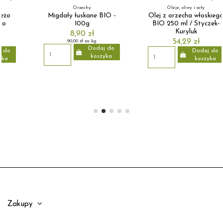
Orzechy
Oleje, oliwy i octy
Migdały łuskane BIO -
Olej z orzecha włoskiego
100g
BIO 250 ml / Styczek-
Kuryluk
8,90 zł
54,29 zł
90,00 zł za kg
Dodaj do
Dodaj do
koszyka
koszyka
Zakupy