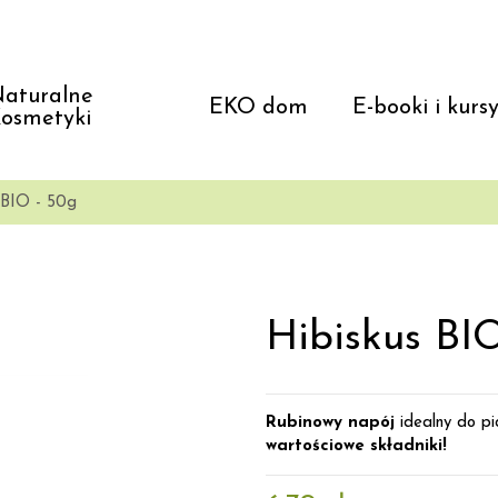
aturalne
EKO dom
E-booki i kurs
osmetyki
 BIO - 50g
Hibiskus BI
Rubinowy napój
idealny do pi
wartościowe składniki!