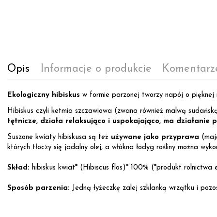
Opis
Informacje o produkcie
Komentarz
Ekologiczny hibiskus
w formie parzonej tworzy napój o pięknej
Hibiskus czyli ketmia szczawiowa (zwana również malwą sudańsk
tętnicze, działa relaksująco i uspokajająco, ma działanie 
Suszone kwiaty hibiskusa są też
używane jako przyprawa
(mają
których tłoczy się jadalny olej, a włókna łodyg rośliny można wy
Skład:
hibiskus kwiat* (Hibiscus flos)* 100% (*produkt rolnictwa 
Sposób parzenia:
Jedną łyżeczkę zalej szklanką wrzątku i pozo