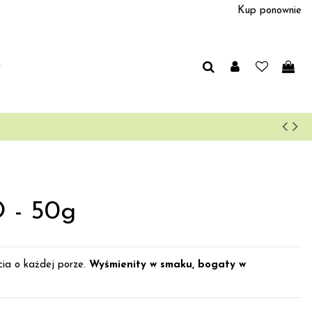
Kup ponownie
y
O - 50g
cia o każdej porze.
Wyśmienity w smaku, bogaty w