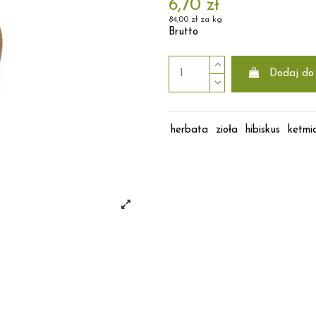
6,70 zł
84,00 zł za kg
Brutto
Dodaj do
herbata
zioła
hibiskus
ketmi