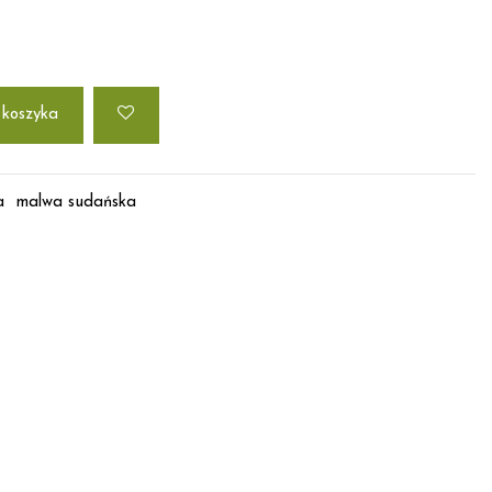
 koszyka
a
malwa sudańska