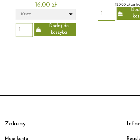
16,00 zł
120,00 zł za k
Dod
10szt.
kos
Dodaj do
koszyka
Zakupy
Info
Moje konto
Regul