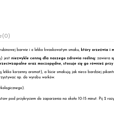
e
(0)
 rubinowej barwie i o lekko kwaskowatym smaku,
który orzeźwia i 
ą) jest
niezwykle cenną dla naszego zdrowia rośliną:
zawiera
s
przeciwzapalne oraz moczopędne, stosuje się go również przy 
 lekko korzenny aromat), a liście smakują jak nieco bardziej pikantn
korzystywać np. do wyrobu worków.
ekologicznego).
staw pod przykryciem do zaparzenia na około 10-15 minut. Pij 2 razy