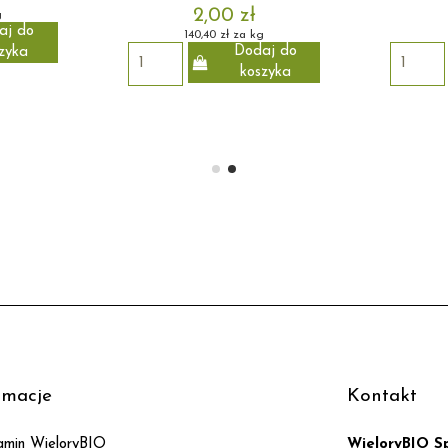
2,00 zł
g
aj do
140,40 zł za kg
Dodaj do
zyka
koszyka
rmacje
Kontakt
amin WieloryBIO
WieloryBIO Sp