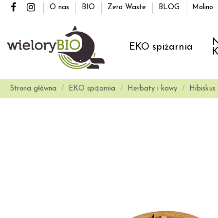
O nas
BIO
Zero Waste
BLOG
Molino
N
EKO spiżarnia
K
Strona główna
EKO spiżarnia
Herbaty i kawy
Hibiskus