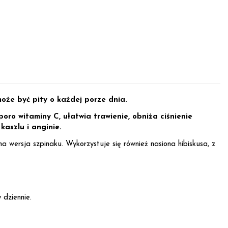
może być pity o każdej porze dnia.
poro witaminy C, ułatwia trawienie, obniża ciśnienie
kaszlu i anginie.
a wersja szpinaku. Wykorzystuje się również nasiona hibiskusa, z
 dziennie.