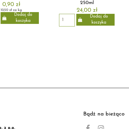
250ml
0,90 zł
24,00 zł
10,50 zł za kg
Dodaj do
Dodaj do
koszyka
koszyka
Bądź na bieżąco
. z o.o.